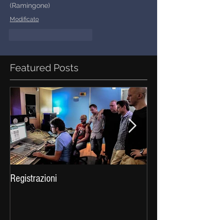
(Ramingone)
Modificato
Mi piace
Rispondi
Featured Posts
Registrazioni
Celtica 2016