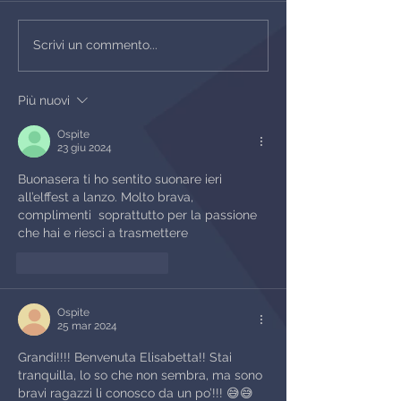
Scrivi un commento...
Più nuovi
Ospite
23 giu 2024
Buonasera ti ho sentito suonare ieri 
all’elffest a lanzo. Molto brava, 
complimenti  soprattutto per la passione 
che hai e riesci a trasmettere 
Mi piace
Rispondi
Ospite
25 mar 2024
Grandi!!!! Benvenuta Elisabetta!! Stai 
tranquilla, lo so che non sembra, ma sono 
bravi ragazzi li conosco da un po’!!! 😅😅