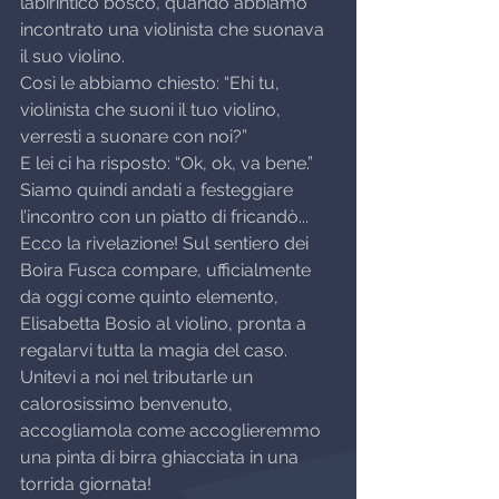
labirintico bosco, quando abbiamo 
incontrato una violinista che suonava 
il suo violino.
Così le abbiamo chiesto: “Ehi tu, 
violinista che suoni il tuo violino, 
verresti a suonare con noi?”
E lei ci ha risposto: “Ok, ok, va bene.”
Siamo quindi andati a festeggiare 
l’incontro con un piatto di fricandò...
Ecco la rivelazione! Sul sentiero dei 
Boira Fusca compare, ufficialmente 
da oggi come quinto elemento, 
Elisabetta Bosio al violino, pronta a 
regalarvi tutta la magia del caso.
Unitevi a noi nel tributarle un 
calorosissimo benvenuto, 
accogliamola come accoglieremmo 
una pinta di birra ghiacciata in una 
torrida giornata!