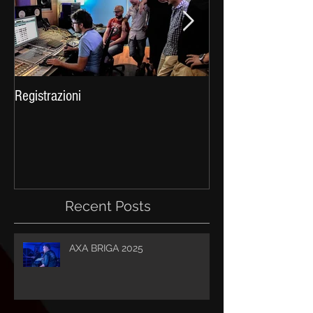
Registrazioni
Celtica 2016
Recent Posts
AXA BRIGA 2025