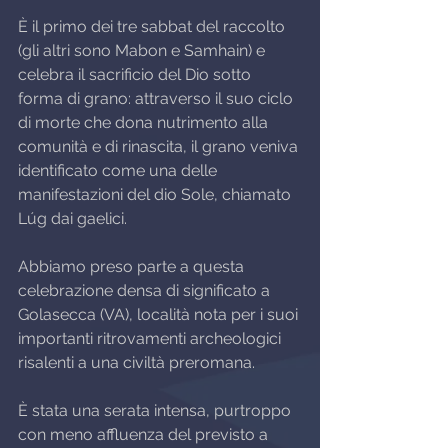
È il primo dei tre sabbat del raccolto 
(gli altri sono Mabon e Samhain) e 
celebra il sacrificio del Dio sotto 
forma di grano: attraverso il suo ciclo 
di morte che dona nutrimento alla 
comunità e di rinascita, il grano veniva 
identificato come una delle 
manifestazioni del dio Sole, chiamato 
Lúg dai gaelici.
Abbiamo preso parte a questa 
celebrazione densa di significato a 
Golasecca (VA), località nota per i suoi 
importanti ritrovamenti archeologici 
risalenti a una civiltà preromana.
È stata una serata intensa, purtroppo 
con meno affluenza del previsto a 