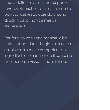
causa delle previsioni meteo poco 
favorevoli (anche se, in realtà, non ha 
piovuto: del resto, quando ci sono 
druidi in ballo, non c’è mai da 
disperare...).
Per fortuna non sono mancati cibo 
caldo, abbondanti libagioni, un palco 
ampio e un service competente: tutti 
ingredienti che hanno reso il concerto 
un’esperienza vissuta fino in fondo.