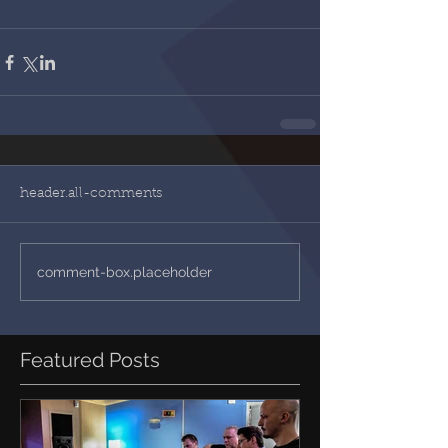
header.all-comments
comment-box.placeholder
Featured Posts