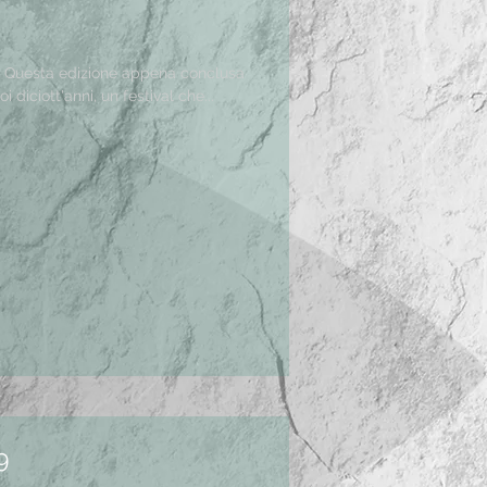
sa
 diciott'anni, un festival che...
9