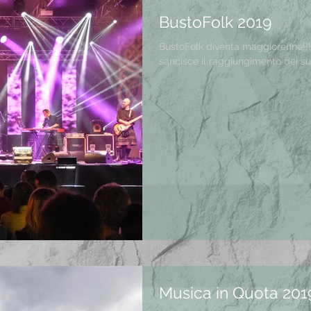
BustoFolk 2019
BustoFolk diventa maggiorenne!!! Questa edizione appena conclu
sancisce il raggiungimento dei suoi
Musica in Quota 201