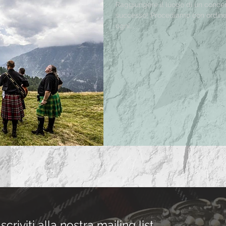
Raggiungere il luogo di un concer
successo! Procediamo con ordine: Musica in Quota è un festival che
ogni...
Iscriviti alla nostra mailing list