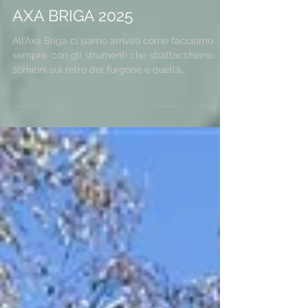
AXA BRIGA 2025
All’Axa Briga ci siamo arrivati come facciamo
sempre: con gli strumenti che sbattacchiano
sornioni sul retro del furgone e quella
sensazione che “stasera succederà qualcosa di
bello”. E avevamo ragione. Il Pobal Ap Vaud ci ha
accolti con un’ospitalità che non si inventa: gente
sorridente, birre ghiacciate che compaiono
come per magia e quell’atmosfera da festa vera,
costruita da chi ci mette il cuore prima ancora
del palco. Quando abbiamo iniziato a suonare, la
Vauda ha risp