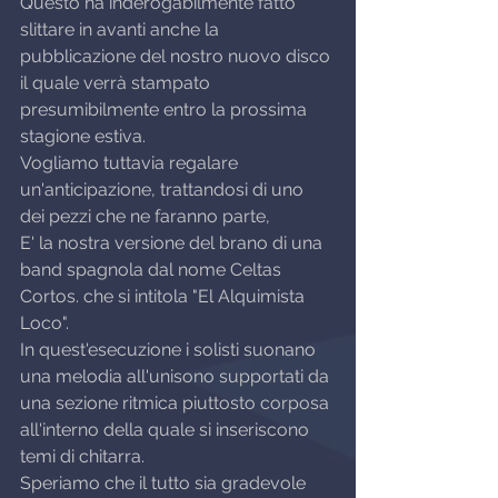
Questo ha inderogabilmente fatto 
slittare in avanti anche la 
pubblicazione del nostro nuovo disco 
il quale verrà stampato 
presumibilmente entro la prossima 
stagione estiva.
Vogliamo tuttavia regalare 
un'anticipazione, trattandosi di uno 
dei pezzi che ne faranno parte,
E' la nostra versione del brano di una 
band spagnola dal nome Celtas 
Cortos. che si intitola "El Alquimista 
Loco".
In quest'esecuzione i solisti suonano 
una melodia all'unisono supportati da 
una sezione ritmica piuttosto corposa 
all'interno della quale si inseriscono 
temi di chitarra.
Speriamo che il tutto sia gradevole 