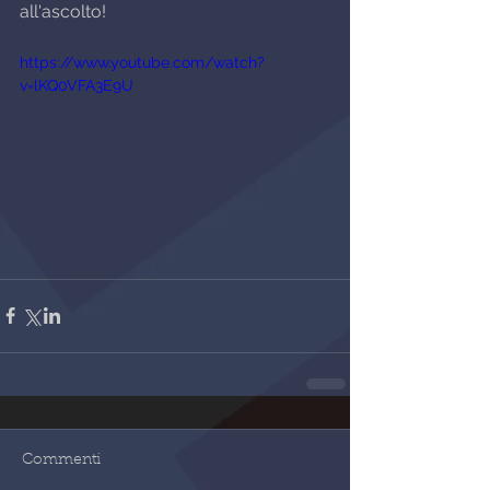
all'ascolto!
https://www.youtube.com/watch?
v=lKQ0VFA3E9U
Commenti