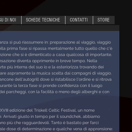
SU DI NOI
SCHEDE TECNICHE
CONTATTI
STORE
stanza si può riassumere in: preparazione al viaggio, viaggio 
ella prima fase si ripassa mentalmente tutto quello che c'è 
inzione che si è dimenticato a casa qualcosa di importante. 
ensazione diventa opprimente in breve tempo. Nella 
 più interna del suo io e la esteriorizza trovando dei 
icare aspramente la musica scelta dai compagni di viaggio. 
ncone dell'autogrill dove si ristabilisce l'ordine e si ritrova 
urante la terza fase si prende confidenza con il luogo 
 dei parcheggi, con la facilità o meno degli alberghi e con 
VIII edizione del Triskell Celtic Festival, un nome 
e. Arrivati giusto in tempo per il soundchek, abbiamo 
rano più che ragguardevoli. Tanto è bastato per farci 
nale dose di determinazione e qualche vena di apprensione: 