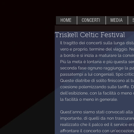
HOME
CONCERTI
MEDIA
Triskell Celtic Festival
Il tragitto dei concerti sulla lunga di
vero e proprio, termine del viaggio. N
a bordo e si inizia a maturare la conv
Più la meta è lontana e più questa s
seconda fase ognuno raggiunge la parte
passatempi a lui congeniali, tipo crit
Queste diatribe di solito finiscono al ba
coesione polemizzando sulle tariffe. D
dell'esibizione, con la facilità o meno
la facilità o meno in generale. 
Quest'anno siamo stati convocati alla X
importante, di quelli da non trascurar
realizzato che il palco ed il service e
affrontare il concerto con un'eccezio