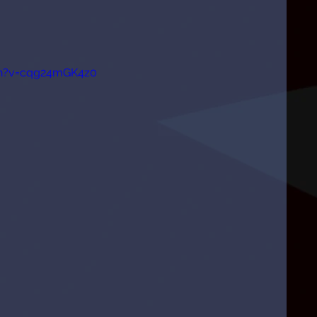
ch?v=cqg24mGK4z0