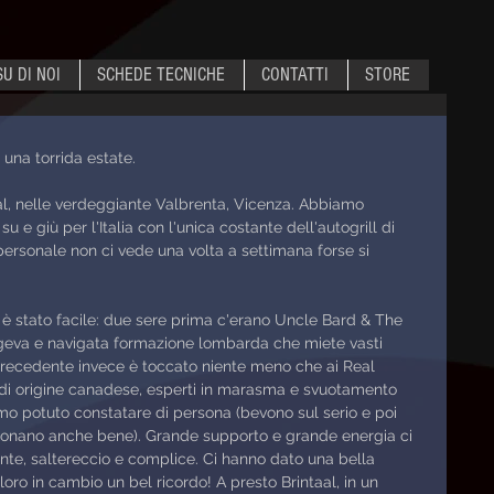
SU DI NOI
SCHEDE TECNICHE
CONTATTI
STORE
 una torrida estate.
al, nelle verdeggiante Valbrenta, Vicenza. Abbiamo 
su e giù per l'Italia con l'unica costante dell'autogrill di 
personale non ci vede una volta a settimana forse si 
n è stato facile: due sere prima c'erano Uncle Bard & The 
ngeva e navigata formazione lombarda che miete vasti 
recedente invece è toccato niente meno che ai Real 
di origine canadese, esperti in marasma e svuotamento 
mo potuto constatare di persona (bevono sul serio e poi 
uonano anche bene). Grande supporto e grande energia ci 
nte, saltereccio e complice. Ci hanno dato una bella 
loro in cambio un bel ricordo! A presto Brintaal, in un 