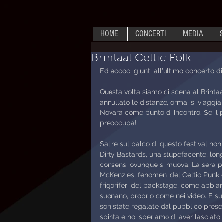
HOME
CONCERTI
MEDIA
Brintaal Celtic Folk
Ed eccoci giunti all'ultimo concerto di
Questa volta siamo di scena al Brinta
annullato le distanze, ormai si viaggia 
Novara come punto di incontro. Se il 
preoccupa!
Salire sul palco di questo festival no
Dirty Bastards, una stupefacente, lo
consensi ovunque si muova. La sera p
McKenzies, fenomeni del Celtic Punk 
frigoriferi del backstage, come abbia
suonano, proprio come nei video. E s
son state regalate dal pubblico prese
spinta e noi speriamo di aver lasciato 