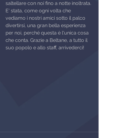
saltellare con noi fino a notte inoltrata. 
E' stata, come ogni volta che 
vediamo i nostri amici sotto il palco 
divertirsi, una gran bella esperienza 
per noi, perché questa è l'unica cosa 
che conta. Grazie a Beltane, a tutto il 
suo popolo e allo staff, arrivederci!