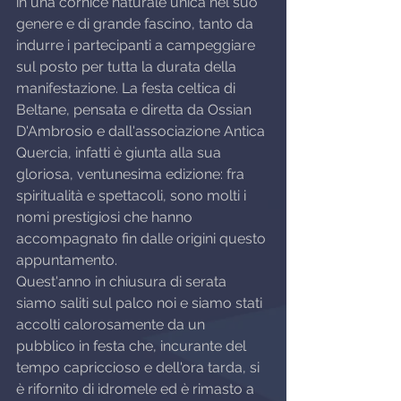
in una cornice naturale unica nel suo 
genere e di grande fascino, tanto da 
indurre i partecipanti a campeggiare 
sul posto per tutta la durata della 
manifestazione. La festa celtica di 
Beltane, pensata e diretta da Ossian 
D'Ambrosio e dall'associazione Antica 
Quercia, infatti è giunta alla sua 
gloriosa, ventunesima edizione: fra 
spiritualità e spettacoli, sono molti i 
nomi prestigiosi che hanno 
accompagnato fin dalle origini questo 
appuntamento.
Quest'anno in chiusura di serata 
siamo saliti sul palco noi e siamo stati 
accolti calorosamente da un 
pubblico in festa che, incurante del 
tempo capriccioso e dell'ora tarda, si 
è rifornito di idromele ed è rimasto a 