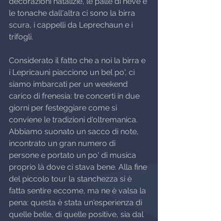
decorazioni natalizie, le palle di neve e 
le tonache dall'altra ci sono la birra 
scura, i cappelli da Leprechaun e i 
trifogli.
Considerato il fatto che a noi la birra e 
i Lepricauni piacciono un bel po', ci 
siamo imbarcati per un weekend 
carico di frenesia: tre concerti in due 
giorni per festeggiare come si 
conviene le tradizioni d'oltremanica. 
Abbiamo suonato un sacco di note, 
incontrato un gran numero di 
persone e portato un po' di musica 
proprio là dove ci stava bene. Alla fine 
del piccolo tour la stanchezza si è 
fatta sentire eccome, ma ne è valsa la 
pena: questa è stata un'esperienza di 
quelle belle, di quelle positive, sia dal 