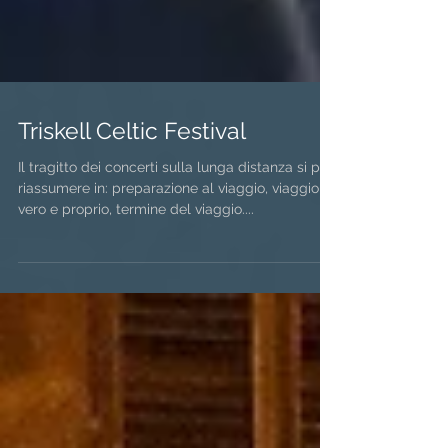
Triskell Celtic Festival
Il tragitto dei concerti sulla lunga distanza si può
riassumere in: preparazione al viaggio, viaggio
vero e proprio, termine del viaggio....