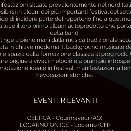
ifestazioni situate prevalentemente nel nord Italia
sibirsi in alcuni dei più importanti festival del sett
ide di incidere parte del repertorio fino a quel 
la luce il loro primo album autoprodotto che port
della band.
ttinge a piene mani dalla musica tradizionale sco
itata in chiave moderna. Il background musicale de
e spazia dalla formazione classica al prog rock. 
re origine a vivaci melodie e a brani più introspe
notazione ideale in festival, manifestazioni a tem
rievocazioni storiche.
EVENTI RILEVANTI
CELTICA - Courmayeur (AO)
LOCARNO ON ICE - Locarno (CH)