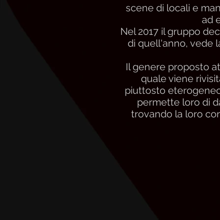
scene di locali e man
ad e
Nel 2017 il gruppo dec
di quell'anno, vede 
Il genere proposto a
quale viene rivis
piuttosto eterogeneo 
permette loro di da
trovando la loro con