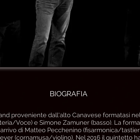
BIOGRAFIA
and proveniente dall'alto Canavese formatasi nel
teria/Voce) e Simone Zamuner (basso). La formaz
rrivo di Matteo Pecchenino (fisarmonica/tastiere)
eyer (cornamusa/violino). Nel 2016 il quintetto ha 